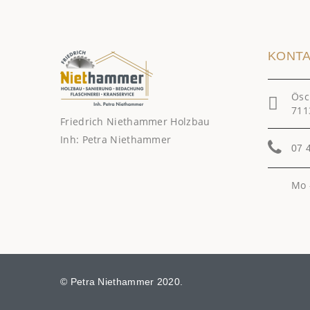
KONT
Ösc
711
Friedrich Niethammer Holzbau
Inh: Petra Niethammer
07 
Mo -
© Petra Niethammer 2020.