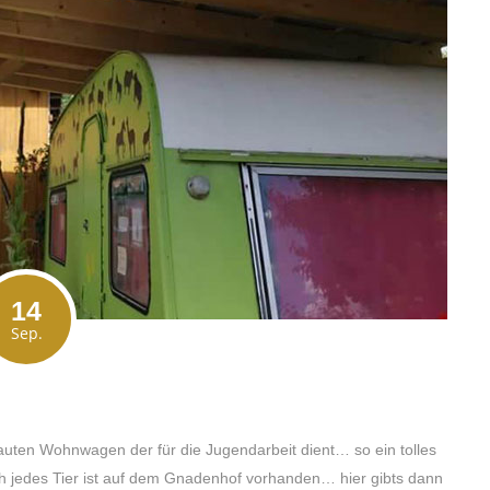
14
Sep.
en Wohnwagen der für die Jugendarbeit dient… so ein tolles
ch jedes Tier ist auf dem Gnadenhof vorhanden… hier gibts dann